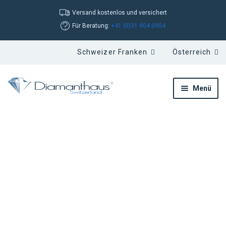
Versand kostenlos und versichert
Für Beratung:
+41 (0)31 904 0904
Menü
Lose Diamanten -
für individuellen
Schmuck oder als
Wertanlage