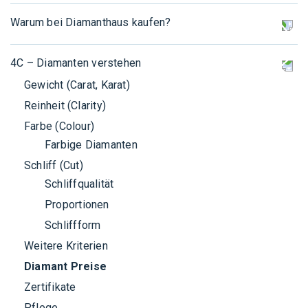
Qualität zählt
Warum bei Diamanthaus kaufen?
Viel Diamant für’s Geld
Ethik Codex
Optimale Preis/Leistung
4C – Diamanten verstehen
Ursprung und Ethik
Geldanlage
Gewicht (Carat, Karat)
Kleine Brillanten
Reinheit (Clarity)
Farbe (Colour)
Farbige Diamanten
Schliff (Cut)
Schliffqualität
Proportionen
Schliffform
Weitere Kriterien
Diamant Preise
Zertifikate
Pflege