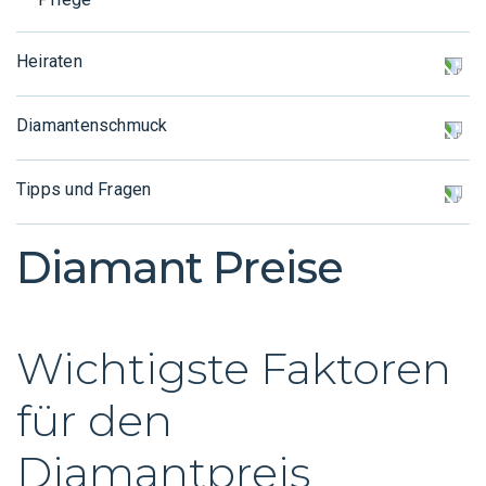
Heiraten
Verlobung
Diamantenschmuck
Warum Diamanten lose kaufen
Tipps und Fragen
Diamantschmuck Ideen
Die Echtheit eines Diamanten
Partner für Schmuck
Diamant Preise
Diamanten online kaufen
FAQ
Wichtigste Faktoren
für den
Diamantpreis