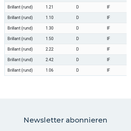
FLUORESZENZ
Brillant (rund)
1.21
D
IF
Keine
Brillant (rund)
1.10
D
IF
Brillant (rund)
1.30
D
IF
RUNDISTE
Brillant (rund)
1.50
D
IF
Brillant (rund)
2.22
D
IF
KALETTE
Brillant (rund)
2.42
D
IF
Keine
Brillant (rund)
1.06
D
IF
MASSE
Länge
Breite
Höhe
Newsletter abonnieren