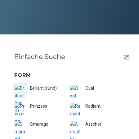
Smaragd
Marquise
Prinzess
Einfache Suche
Herz
Radiant
FORM
Brillant (rund)
Oval
Asscher
Prinzess
Radiant
Kissen
Smaragd
Asscher