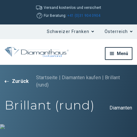
Versand kostenlos und versichert
Für Beratung:
+41 (0)31 904 0904
Menü
Startseite
|
Diamanten kaufen
|
Brillant
Zurück
(rund)
Brillant (rund)
Brillant (rund)
Tropfen
Diamanten
Oval