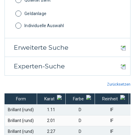
Qualität zählt
Geldanlage
Individuelle Auswahl
Erweiterte Suche
Experten-Suche
SCHLIFFQUALITÄT
SYMMETRIE
Zurücksetzen
FARBE
Form
Karat
Farbe
Reinheit
Brillant (rund)
1.11
D
IF
POLITUR
REINHEIT
Brillant (rund)
2.01
D
IF
Brillant (rund)
2.27
D
IF